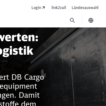
Login
link2rail
Länderauswahl
Ausgew
werten:
gistik
iert DB Cargo
lequipment
ngen. Damit
stoffe dem