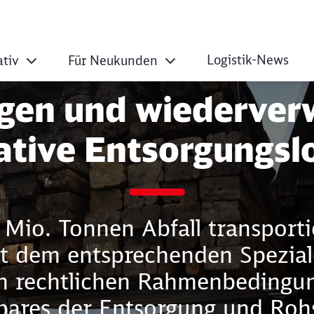
Logistik-News
tiv
Für Neukunden
gen und wiederver
ative Entsorgungslo
 Mio. Tonnen Abfall transport
mit dem entsprechenden Spezia
n rechtlichen Rahmenbedingu
ares der Entsorgung und Roh