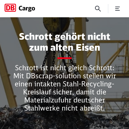
Schiene stärkt Stahlrecyclin
Schrott gehört nicht
zum alten Eisen
Schrott ist nicht gleich Schrott:
Mit DBscrap-solution stellen wir
einen intakten Stahl-Recycling-
Schließen
Schließen
Kreislauf sicher, damit die
Materialzufuhr deutscher
Stahlwerke nicht abreißt.