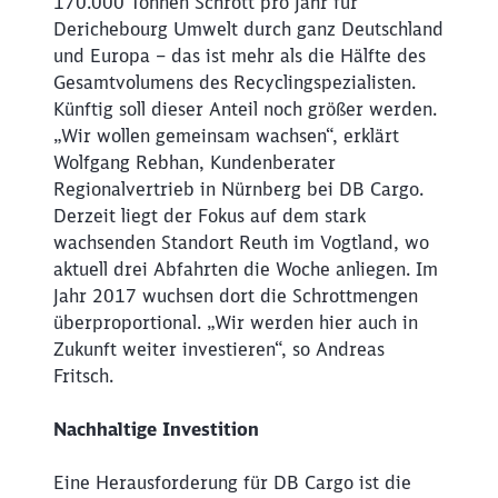
170.000 Tonnen Schrott pro Jahr für
Derichebourg Umwelt durch ganz Deutschland
und Europa – das ist mehr als die Hälfte des
Gesamtvolumens des Recyclingspezialisten.
Schließen
Künftig soll dieser Anteil noch größer werden.
Möchten Sie zu
weitergeleitet
„Wir wollen gemeinsam wachsen“, erklärt
werden?
Wolfgang Rebhan, Kundenberater
Regionalvertrieb in Nürnberg bei DB Cargo.
Abbrechen
Weiter
Derzeit liegt der Fokus auf dem stark
wachsenden Standort Reuth im Vogtland, wo
aktuell drei Abfahrten die Woche anliegen. Im
Jahr 2017 wuchsen dort die Schrottmengen
überproportional. „Wir werden hier auch in
Zukunft weiter investieren“, so Andreas
Fritsch.
Nachhaltige Investition
Eine Herausforderung für DB Cargo ist die