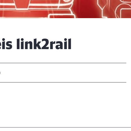
Rückruf
s link2rail
Schl
Möchten Sie zu
weitergeleitet werden?
)
Abbrechen
Weiter