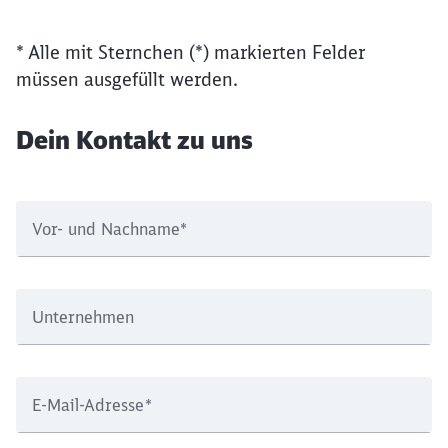
Möchten Sie zu
weitergeleitet
werden?
* Alle mit Sternchen (*) markierten Felder
müssen ausgefüllt werden.
Abbrechen
Weiter
Dein Kontakt zu uns
Vor- und Nachname
*
Unternehmen
E-Mail-Adresse
*