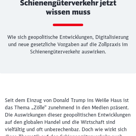
Schienengüterverkehr jetzt
wissen muss
Wie sich geopolitische Entwicklungen, Digitalisierung
und neue gesetzliche Vorgaben auf die Zollpraxis im
Schienengüterverkehr auswirken.
Rückruf
Ende des Sliders
Artikel:
Zoll im Wandel: Was der Schien
Wie sich geopolitische Entwicklungen, Digital
22. Mai 2025, 00:00 Uhr
Seit dem Einzug von Donald Trump ins Weiße Haus ist
das Thema „Zölle“ zunehmend in den Medien präsent.
Die Auswirkungen dieser geopolitischen Entwicklungen
auf den globalen Handel und die Wirtschaft sind
vielfältig und oft unberechenbar. Doch wie wirkt sich