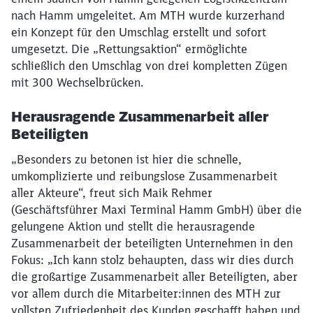
nach Hamm umgeleitet. Am MTH wurde kurzerhand
ein Konzept für den Umschlag erstellt und sofort
umgesetzt. Die „Rettungsaktion“ ermöglichte
schließlich den Umschlag von drei kompletten Zügen
mit 300 Wechselbrücken.
Herausragende Zusammenarbeit aller
Beteiligten
„Besonders zu betonen ist hier die schnelle,
umkomplizierte und reibungslose Zusammenarbeit
aller Akteure“, freut sich Maik Rehmer
Schließen
(Geschäftsführer Maxi Terminal Hamm GmbH) über die
Möchten Sie zu
weitergeleitet
gelungene Aktion und stellt die herausragende
werden?
Zusammenarbeit der beteiligten Unternehmen in den
Fokus: „Ich kann stolz behaupten, dass wir dies durch
Abbrechen
Weiter
die großartige Zusammenarbeit aller Beteiligten, aber
vor allem durch die Mitarbeiter:innen des MTH zur
vollsten Zufriedenheit des Kunden geschafft haben und