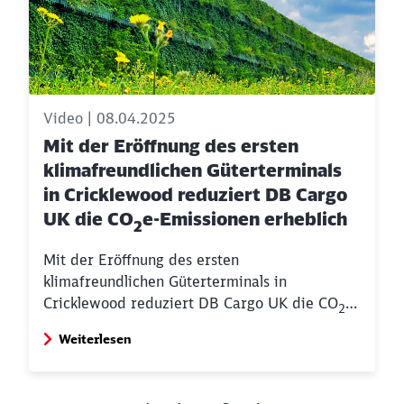
Video | 08.04.2025
Mit der Eröffnung des ersten
klimafreundlichen Güterterminals
in Cricklewood reduziert DB Cargo
UK die
CO
e-Emissionen erheblich
2
Mit der Eröffnung des ersten
klimafreundlichen Güterterminals in
Cricklewood reduziert DB Cargo UK die
CO
e-
2
Emissionen erheblich und treibt die grüne
Weiterlesen
Logistik in Großbritannien voran.